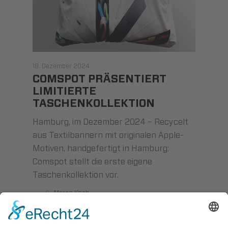
18. Dezember 2024
COMSPOT PRÄSENTIERT
LIMITIERTE
TASCHENKOLLEKTION
Hamburg, im Dezember 2024 – Recycelt
aus Textilbannern mit originalen Apple-
Motiven, handgefertigt in Hamburg:
Comspot stellt die erste eigene
Taschenkollektion vor.
Marco Koch