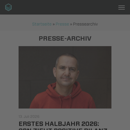
Men
Skip
to
main
Startseite
»
Presse
»
Pressearchiv
content
PRESSE-ARCHIV
13. Juli 2026
ERSTES HALBJAHR 2026: