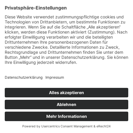
22. November 2024
BYTECLUB IST LOGITECH
PRINCIPAL PARTNER
Die IT-Unternehmensgruppe aus
Hamburg erhält den höchsten
Partnerstatus
Marco Koch