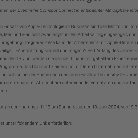
ahmen der Eventreihe Comspot Connect in entspannter Atmosphäre inf
den Einsatz von Apple-Technologie im Business sind das Motto von Co
 Mac und iPad sind zwar längst in den Arbeitsalltag eingezogen, doch 
tsumgebung integrieren? Wie kann der Arbeitsplatz mit Apple-Geräte
weilige IT-Ausstattung sinnvoll und möglich? Seit Anfang des Jahres k
d des 13. Juni werden sie darüber hinaus mit geballtem Expertenwis
 Programme, das Comspot kleinen und mittleren Unternehmen anbietet
nd sich so bei der Suche nach den raren Fachkräften positiv hervor
m in entspannter Atmosphäre untereinander vernetzten und austausc
men.
rg in der Haarenstr. 11-15 am Donnerstag, den 13. Juni 2024, von 19:3
st unter folgendem Link erforderlich: