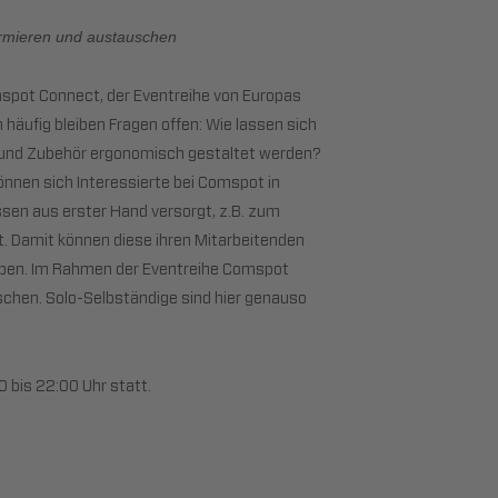
ormieren und austauschen
mspot Connect, der Eventreihe von Europas
häufig bleiben Fragen offen: Wie lassen sich
n und Zubehör ergonomisch gestaltet werden?
önnen sich Interessierte bei Comspot in
sen aus erster Hand versorgt, z.B. zum
. Damit können diese ihren Mitarbeitenden
heben. Im Rahmen der Eventreihe Comspot
hen. Solo-Selbständige sind hier genauso
0 bis 22:00 Uhr statt.