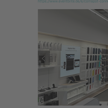
https://www.eventbrite.de/e/comspot-conn