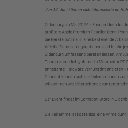
Am 13. Juni können sich Interessierte im R
Oldenburg, im Mai 2024 – Frische Ideen für 
größtem Apple Premium Reseller. Denn iPhone,
die Geräte optimal in eine bestehende Arbei
Welche Finanzierungsoptionen sind für die je
Oldenburg umfassend beraten lassen. Am Aben
Thema steuerlich geförderte Mitarbeiter PC
angesagte Hardware vergünstigt anbieten – u
Connect können sich die Teilnehmenden zude
willkommen wie Mitarbeitende von Unterneh
Der Event findet im Comspot-Store in Oldenbu
Die Teilnahme ist kostenlos, eine Anmeldung i