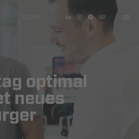
linkedin
instagram
bandcamp
tripadvisor
STORY
Menu
tag optimal
et neues
urger