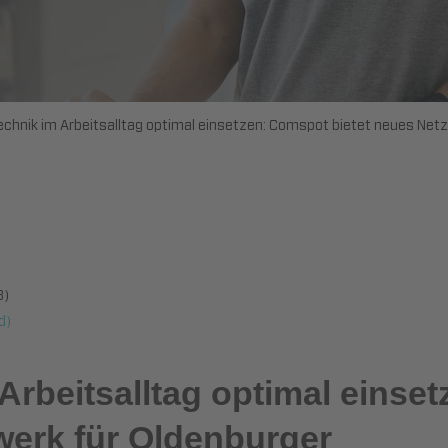
echnik im Arbeitsalltag optimal einsetzen: Comspot bietet neues Net
B)
d)
Arbeitsalltag optimal einse
werk für Oldenburger