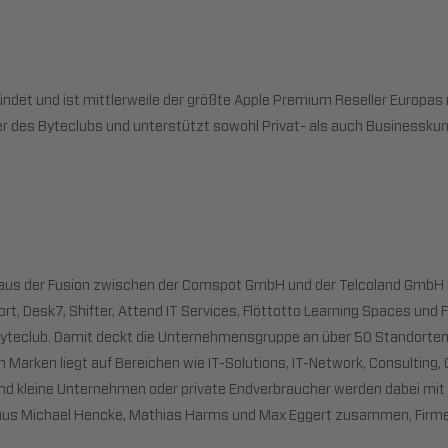
det und ist mittlerweile der größte Apple Premium Reseller Europas
 des Byteclubs und unterstützt sowohl Privat- als auch Businesskunde
17 aus der Fusion zwischen der Comspot GmbH und der Telcoland GmbH
ort, Desk7, Shifter, Attend IT Services, Flöttotto Learning Spaces und
yteclub. Damit deckt die Unternehmensgruppe an über 50 Standorten
nen Marken liegt auf Bereichen wie IT-Solutions, IT-Network, Consultin
nd kleine Unternehmen oder private Endverbraucher werden dabei mit 
 aus Michael Hencke, Mathias Harms und Max Eggert zusammen, Firme