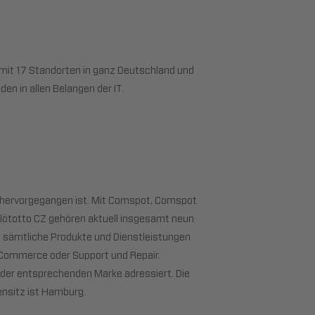
 mit 17 Standorten in ganz Deutschland und
n in allen Belangen der IT.
 hervorgegangen ist. Mit Comspot, Comspot
 Flötotto CZ gehören aktuell insgesamt neun
 sämtliche Produkte und Dienstleistungen
g, Commerce oder Support und Repair.
der entsprechenden Marke adressiert. Die
nsitz ist Hamburg.