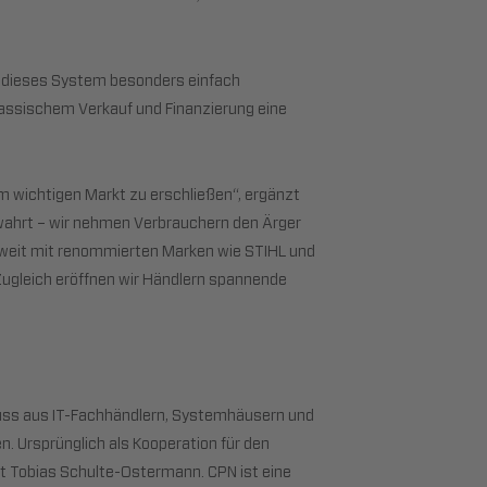
ch dieses System besonders einfach
assischem Verkauf und Finanzierung eine
em wichtigen Markt zu erschließen“, ergänzt
bewahrt – wir nehmen Verbrauchern den Ärger
aweit mit renommierten Marken wie STIHL und
gleich eröffnen wir Händlern spannende
luss aus IT-Fachhändlern, Systemhäusern und
. Ursprünglich als Kooperation für den
ist Tobias Schulte-Ostermann. CPN ist eine