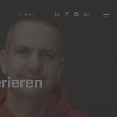
linkedin
instagram
bandcamp
tripadvisor
STORY
Menu
rieren