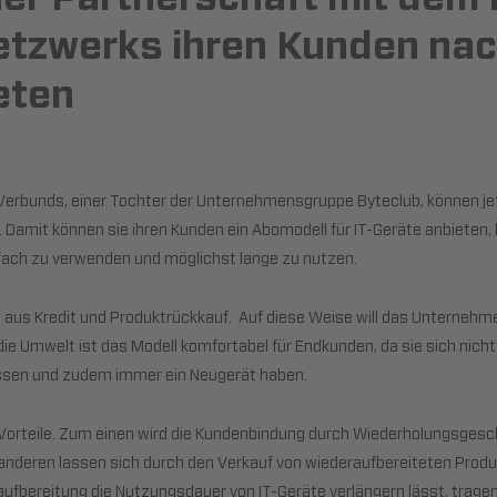
etzwerks ihren Kunden nac
eten
Verbunds, einer Tochter der Unternehmensgruppe Byteclub, können je
amit können sie ihren Kunden ein Abomodell für IT-Geräte anbieten, b
hrfach zu verwenden und möglichst lange zu nutzen.
aus Kredit und Produktrückkauf. Auf diese Weise will das Unternehmen
die Umwelt ist das Modell komfortabel für Endkunden, da sie sich nich
sen und zudem immer ein Neugerät haben.
Vorteile. Zum einen wird die Kundenbindung durch Wiederholungsgeschä
deren lassen sich durch den Verkauf von wiederaufbereiteten Produk
fbereitung die Nutzungsdauer von IT-Geräte verlängern lässt, tragen 