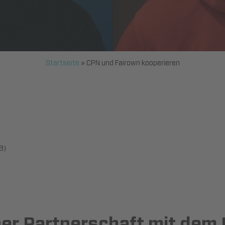
Startseite
»
CPN und Fairown kooperieren
B)
er Partnerschaft mit dem