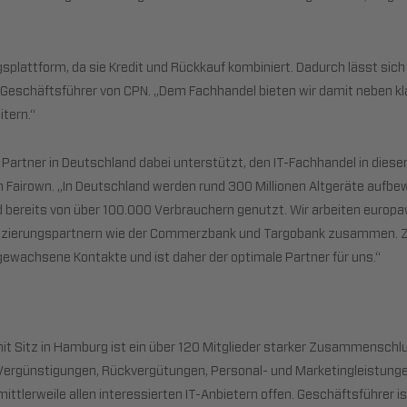
splattform, da sie Kredit und Rückkauf kombiniert. Dadurch lässt si
 Geschäftsführer von CPN. „Dem Fachhandel bieten wir damit neben kl
tern.“
r Partner in Deutschland dabei unterstützt, den IT-Fachhandel in dies
on Fairown. „In Deutschland werden rund 300 Millionen Altgeräte auf
d bereits von über 100.000 Verbrauchern genutzt. Wir arbeiten europ
anzierungspartnern wie der Commerzbank und Targobank zusammen. Zu
gewachsene Kontakte und ist daher der optimale Partner für uns.“
it Sitz in Hamburg ist ein über 120 Mitglieder starker Zusammensch
. Vergünstigungen, Rückvergütungen, Personal- und Marketingleistungen
ttlerweile allen interessierten IT-Anbietern offen. Geschäftsführer 