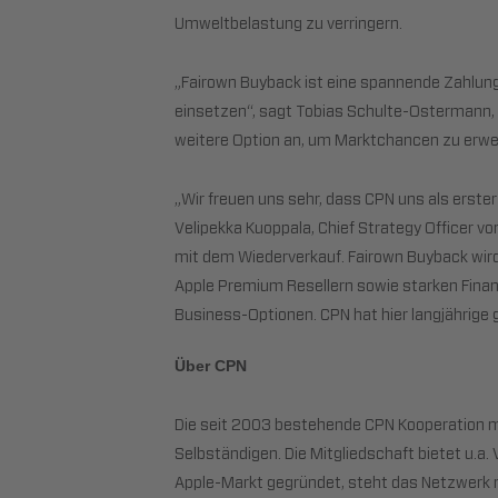
Umweltbelastung zu verringern.
„Fairown Buyback ist eine spannende Zahlung
einsetzen“, sagt Tobias Schulte-Ostermann,
weitere Option an, um Marktchancen zu erwei
„Wir freuen uns sehr, dass CPN uns als erste
Velipekka Kuoppala, Chief Strategy Officer v
mit dem Wiederverkauf. Fairown Buyback wir
Apple Premium Resellern sowie starken Fin
Business-Optionen. CPN hat hier langjährige 
Über CPN
Die seit 2003 bestehende CPN Kooperation m
Selbständigen. Die Mitgliedschaft bietet u.a
Apple-Markt gegründet, steht das Netzwerk mi