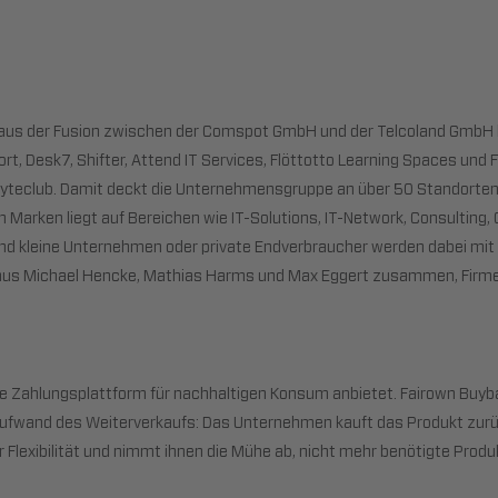
17 aus der Fusion zwischen der Comspot GmbH und der Telcoland GmbH
ort, Desk7, Shifter, Attend IT Services, Flöttotto Learning Spaces und
yteclub. Damit deckt die Unternehmensgruppe an über 50 Standorten
nen Marken liegt auf Bereichen wie IT-Solutions, IT-Network, Consultin
nd kleine Unternehmen oder private Endverbraucher werden dabei mit 
 aus Michael Hencke, Mathias Harms und Max Eggert zusammen, Firme
ne Zahlungsplattform für nachhaltigen Konsum anbietet. Fairown Buyba
Aufwand des Weiterverkaufs: Das Unternehmen kauft das Produkt zurück
 Flexibilität und nimmt ihnen die Mühe ab, nicht mehr benötigte Prod