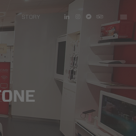
linkedin
instagram
bandcamp
tripadvisor
STORY
Menu
FONE