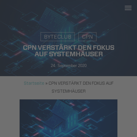
Men
Skip
to
main
content
BYTECLUB
CPN
CPN VERSTÄRKT DEN FOKUS
AUF SYSTEMHÄUSER
24. September 2020
Startseite
»
CPN VERSTÄRKT DEN FOKUS AUF
SYSTEMHÄUSER