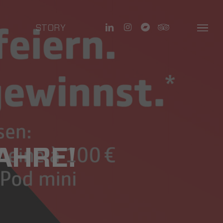
linkedin
instagram
bandcamp
tripadvisor
STORY
Menu
AHRE!