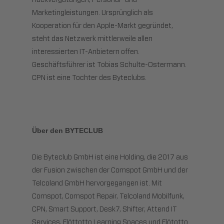
Marketingleistungen. Ursprünglich als
Kooperation für den Apple-Markt gegründet,
steht das Netzwerk mittlerweile allen
interessierten IT-Anbietern offen.
Geschäftsführer ist Tobias Schulte-Ostermann.
CPN ist eine Tochter des Byteclubs.
Über den BYTECLUB
Die Byteclub GmbH ist eine Holding, die 2017 aus
der Fusion zwischen der Comspot GmbH und der
Telcoland GmbH hervorgegangen ist. Mit
Comspot, Comspot Repair, Telcoland Mobilfunk,
CPN, Smart Support, Desk7, Shifter, Attend IT
Services, Flöttotto Learning Spaces und Flötotto