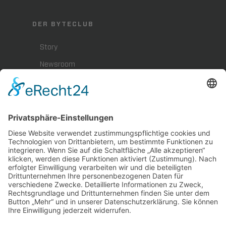
DER BYTECLUB
Story
Newsroom
Presse
Karriere
BYTEBLOG
Downloads
Impressum
Datenschutz
Hinweisgeberschutz
KARRIERE