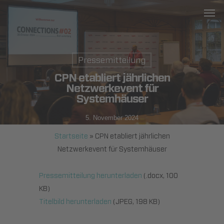
Men
Skip
to
main
content
Pressemitteilung
CPN etabliert jährlichen
Netzwerkevent für
Systemhäuser
5. November 2024
Startseite
»
CPN etabliert jährlichen
Netzwerkevent für Systemhäuser
Pressemitteilung herunterladen
(.docx, 100
KB)
Titelbild herunterladen
(JPEG, 198 KB)