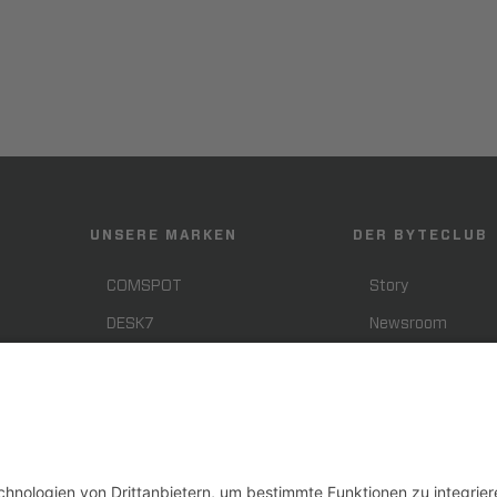
UNSERE MARKEN
DER BYTECLUB
COMSPOT
Story
DESK7
Newsroom
SHIFTER
Presse
Smart Support
Karriere
CPN
BYTEBLOG
Telcoland
Downloads