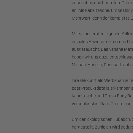
aussuchen und bestellen. Deutsc
an: Als Kabeltasche, Cross Body
Mehrwert, denn der komplette G
Mit seiner ersten eigenen Koll
soziales Bewusstsein in den IT-
ausgetauscht. Das vegane Materi
haben wir uns dazu entschlosse
Michael Hencke, Geschäftsführe
Ihre Herkunft als Werbebanner 
oder Produktdetails erkennbar, 
Kabeltasche und Cross Body Bag
verschlusslos. Dank Gummiband 
Um den ökologischen Fußabdruck
hergestellt. Zugleich wird dadu