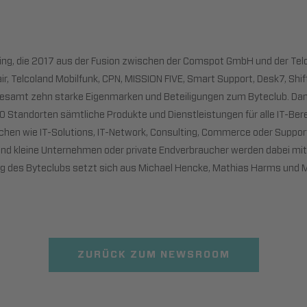
ding, die 2017 aus der Fusion zwischen der Comspot GmbH und der T
r, Telcoland Mobilfunk, CPN, MISSION FIVE, Smart Support, Desk7, Shift
sgesamt zehn starke Eigenmarken und Beteiligungen zum Byteclub. Dam
Standorten sämtliche Produkte und Dienstleistungen für alle IT-Bere
ichen wie IT-Solutions, IT-Network, Consulting, Commerce oder Suppor
nd kleine Unternehmen oder private Endverbraucher werden dabei mi
ung des Byteclubs setzt sich aus Michael Hencke, Mathias Harms un
ZURÜCK ZUM NEWSROOM