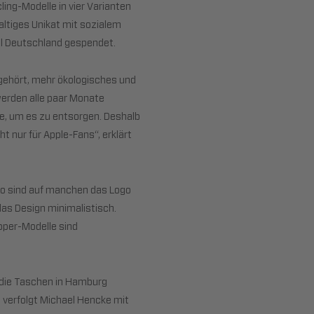
ing-Modelle in vier Varianten
altiges Unikat mit sozialem
el Deutschland gespendet.
gehört, mehr ökologisches und
werden alle paar Monate
de, um es zu entsorgen. Deshalb
nur für Apple-Fans“, erklärt
So sind auf manchen das Logo
das Design minimalistisch.
pper-Modelle sind
 die Taschen in Hamburg
t verfolgt Michael Hencke mit