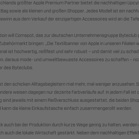
hlands größter Apple Premium Partner bietet die nachhaltigen Upcycl
 Bag sowie als kleinen und großen Shopper. Jedes Modell ist ein nachh
ewinn aus dem Verkauf der einzigartigen Accessoires wird an die Taf
ektion will Comspot, das zur deutschen Unternehmensgruppe Byteclub 
Zubehörmarkt bringen: „Die Textilbanner von Apple in unseren Filialen 
al ist hochwertig, reißfest und sehr robust – und damit viel zu scha
n, daraus mode- und umweltbewusste Accessoires zu schaffen – nicht 
r des Byteclubs.
ist den schicken Alltagsbegleitern mal mehr, mal weniger anzusehen. 
andere weisen dagegen nur dezente Farbverläufe auf. In jedem Fall ist 
 sind jeweils mit einem Reißverschluss ausgestattet, die beiden Sho
kann die kleine Einkaufstasche einfach zusammengerollt werden.
 auch bei der Produktion durch kurze Wege gering zu halten, werden
rch auch die lokale Wirtschaft gestärkt. Neben dem nachhaltigen Effek