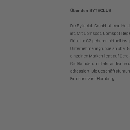
Über den BYTECLUB
Die Byteclub GmbH ist eine Hol
ist. Mit Comspot, Comspot Repai
Flötotto CZ gehören aktuell in
Unternehmensgruppe an über 50 
einzelnen Marken liegt auf Bere
Großkunden, mittelständische u
adressiert. Die Geschäftsführ
Firmensitz ist Hamburg.