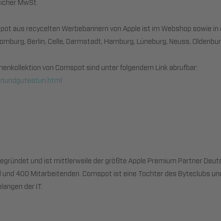
zlicher MwSt.
pot aus recycelten Werbebannern von Apple ist im Webshop sowie in 
 Homburg, Berlin, Celle, Darmstadt, Hamburg, Lüneburg, Neuss, Oldenbu
henkollektion von Comspot sind unter folgendem Link abrufbar:
enundgutestun.html
gründet und ist mittlerweile der größte Apple Premium Partner Deuts
 und 400 Mitarbeitenden. Comspot ist eine Tochter des Byteclubs und
langen der IT.