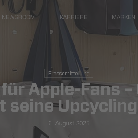
NEWSROOM
KARRIERE
MARKEN
Pressemitteilung
 für Apple-Fans 
t seine Upcycling
6. August 2025