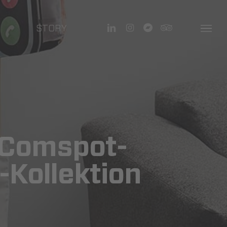
linkedin
instagram
bandcamp
tripadvisor
STORY
Menu
– Comspot­
-Kollektion