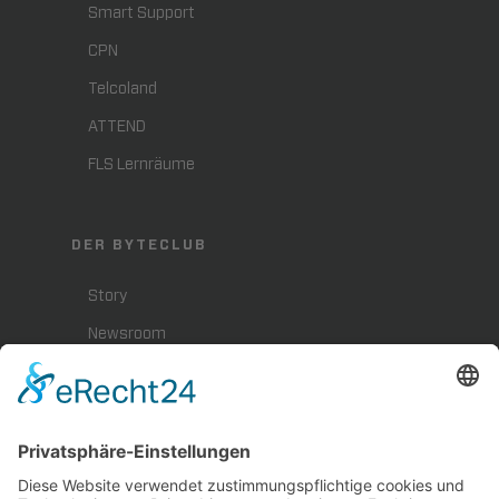
Smart Support
CPN
Telcoland
ATTEND
FLS Lernräume
DER BYTECLUB
Story
Newsroom
Presse
Karriere
BYTEBLOG
Downloads