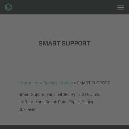
Men
Skip
to
main
content
SMART SUPPORT
Startseite
»
Timeline Stories
»
SMART SUPPORT
Smart Support wird Teil des BYTECLUBs und
eröffnet einen Repair Point Expert Bening
Cuxhaven