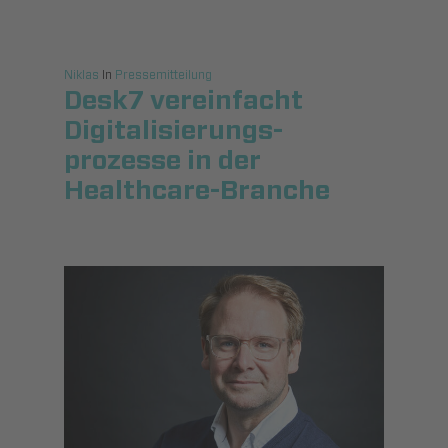
Niklas
In
Pressemitteilung
Desk7 vereinfacht
Digitalisierungs­
prozesse in der
Healthcare-Branche