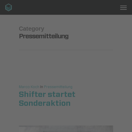
Men
Skip
to
main
content
Category
Pressemitteilung
Marco Koch
In
Pressemitteilung
Shifter startet
Sonderaktion