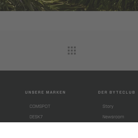
UNSERE MARKEN
DER BYTECLUB
COMSPOT
Story
DESK7
Newsroom
SHIFTER
Presse
Smart Support
Karriere