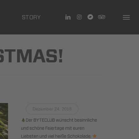
linkedin
instagram
bandcamp
tripadvisor
STORY
Menu
STMAS!
Dezember 24, 2018
Der BYTECLUB wünscht besinnliche
und schöne Feiertage mit euren
Liebsten und viel heiße Schokolade.