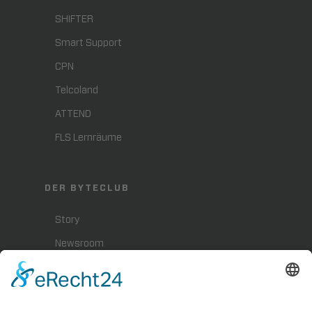
SHIFTER
Smart Support
CPN
Telcoland
ATTEND
FLS Lernräume
DER BYTECLUB
Story
Newsroom
Presse
Karriere