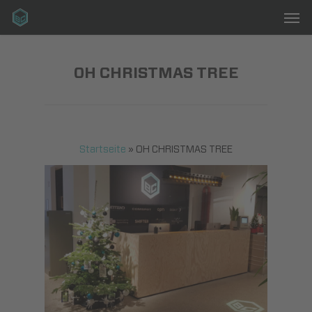
Men
Skip
to
main
content
OH CHRISTMAS TREE
Startseite
»
OH CHRISTMAS TREE