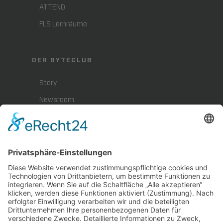
ATTEND
FLS Lernräume
DER BYTECLUB
Story
Newsroom
Presse
Karriere
BYTEBLOG
Downloads
Impressum
Datenschutz
Hinweisgeberschutz