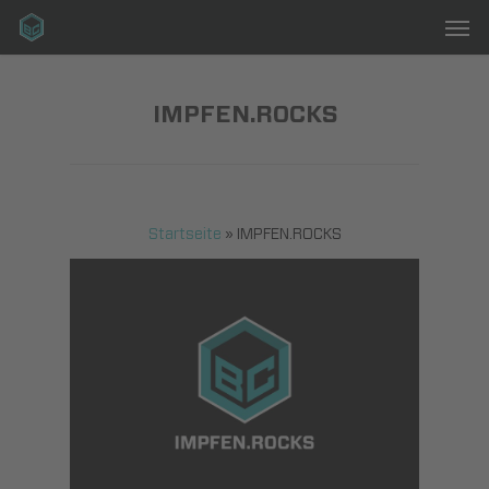
Men
Skip
to
main
content
IMPFEN.ROCKS
Startseite
»
IMPFEN.ROCKS