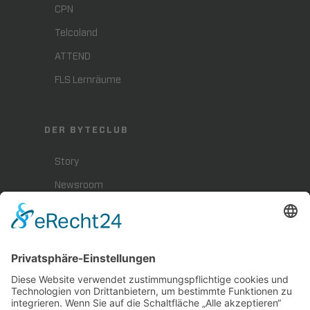
CPN
Telcoland
ATTEND
FLS Lernräume
DER BYTECLUB
Story
Newsroom
Presse
Karriere
BYTEBLOG
Downloads
Impressum