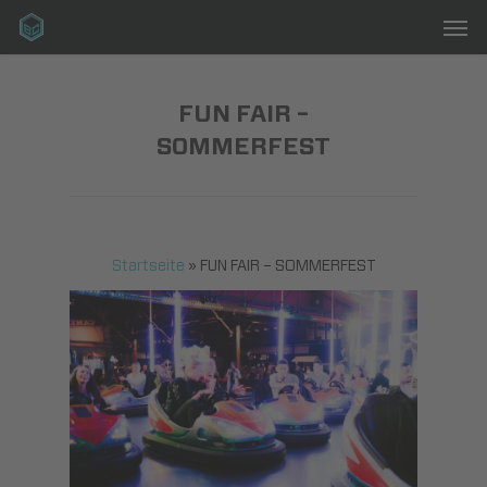
Men
Skip
to
main
content
FUN FAIR –
SOMMERFEST
Startseite
»
FUN FAIR – SOMMERFEST