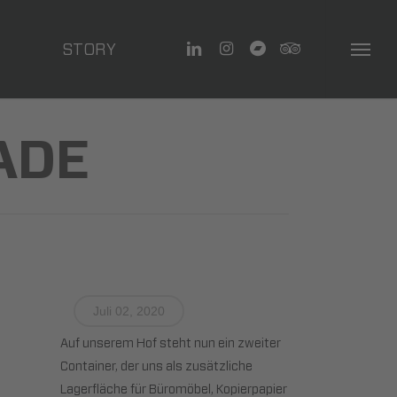
linkedin
instagram
bandcamp
tripadvisor
STORY
Menu
ADE
Juli 02, 2020
Auf unserem Hof steht nun ein zweiter
Container, der uns als zusätzliche
Lagerfläche für Büromöbel, Kopierpapier