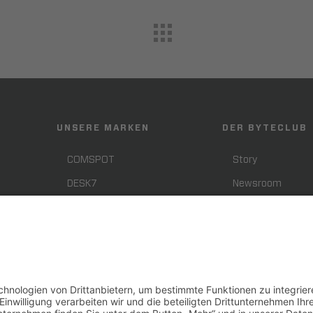
UNSERE MARKEN
DER BYTECLUB
COMSPOT
Story
DESK7
Newsroom
SHIFTER
Presse
Smart Support
Karriere
CPN
BYTEBLOG
Telcoland
Downloads
ATTEND
Impressum