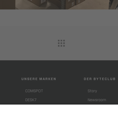
UNSERE MARKEN
DER BYTECLUB
COMSPOT
Story
DESK7
Newsroom
SHIFTER
Presse
Smart Support
Karriere